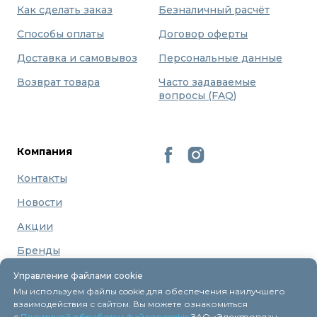
Как сделать заказ
Безналичный расчёт
Способы оплаты
Договор оферты
Доставка и самовывоз
Персональные данные
Возврат товара
Часто задаваемые
вопросы (FAQ)
Компания
Контакты
Новости
Акции
Бренды
О нас
Управление файлами cookie
Мы используем файлы cookie для обеспечения наилучшего
взаимодействия с сайтом. Вы можете ознакомиться
с
Политикой обработки файлов cookie
ЗАО «Электроплан