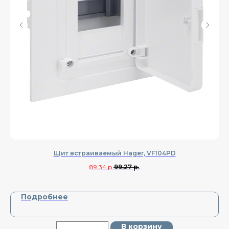
Щит встраиваемый Hager, VF104PD
89,34
р.
99,27
р.
Подробнее
В корзину