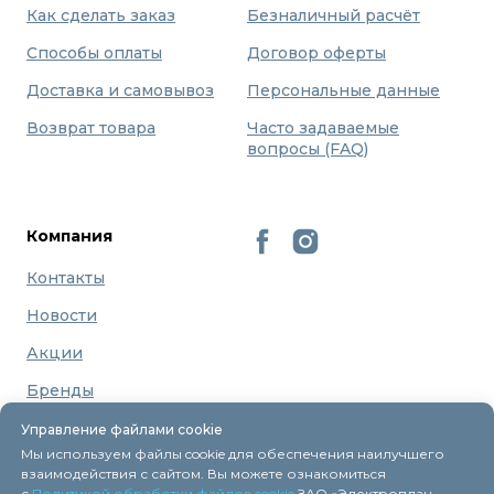
Как сделать заказ
Безналичный расчёт
Способы оплаты
Договор оферты
Доставка и самовывоз
Персональные данные
Возврат товара
Часто задаваемые
вопросы (FAQ)
Компания
Контакты
Новости
Акции
Бренды
О нас
Управление файлами cookie
Мы используем файлы cookie для обеспечения наилучшего
взаимодействия с сайтом. Вы можете ознакомиться
с
Политикой обработки файлов cookie
ЗАО «Электроплан