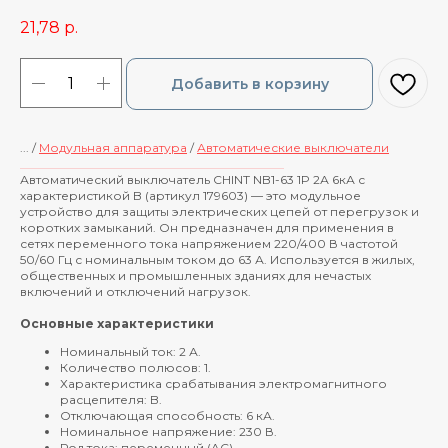
21,78
р.
Добавить в корзину
... /
Модульная аппаратура
/
Автоматические выключатели
____________________________________________
Автоматический выключатель CHINT NB1-63 1P 2А 6кА с
характеристикой B (артикул 179603) — это модульное
устройство для защиты электрических цепей от перегрузок и
коротких замыканий. Он предназначен для применения в
сетях переменного тока напряжением 220/400 В частотой
50/60 Гц с номинальным током до 63 А. Используется в жилых,
общественных и промышленных зданиях для нечастых
включений и отключений нагрузок.
Основные характеристики
Номинальный ток: 2 А.
Количество полюсов: 1.
Характеристика срабатывания электромагнитного
расцепителя: B.
Отключающая способность: 6 кА.
Номинальное напряжение: 230 В.
Род тока: переменный (AC).