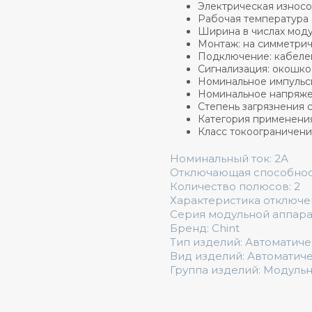
Электрическая износос
Рабочая температура 
Ширина в числах моду
Монтаж: на симметрич
Подключение: кабелем
Сигнализация: окошко
Номинальное импульс
Номинальное напряжен
Степень загрязнения с
Категория применения
Класс токоограничения
Номинальный ток: 2А
Отключающая способность
Количество полюсов: 2
Характеристика отключе
Серия модульной аппара
Бренд: Chint
Тип изделий: Автоматич
Вид изделий: Автоматич
Группа изделий: Модуль