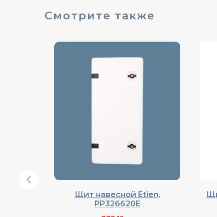
Смотрите также
Hager,
Щит навесной Etien,
Щи
PP326620E