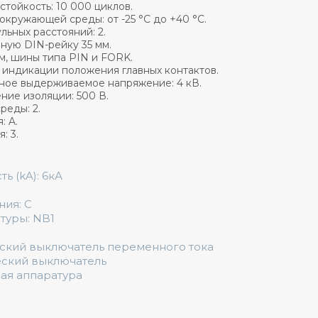
тойкость: 10 000 циклов.
окружающей среды: от -25 °C до +40 °C.
льных расстояний: 2.
ную DIN-рейку 35 мм.
, шины типа PIN и FORK.
 индикации положения главных контактов.
ное выдерживаемое напряжение: 4 кВ.
ие изоляции: 500 В.
реды: 2.
: A.
: 3.
 (kA): 6кА
ния: C
туры: NB1
еский выключатель переменного тока
еский выключатель
ная аппаратура