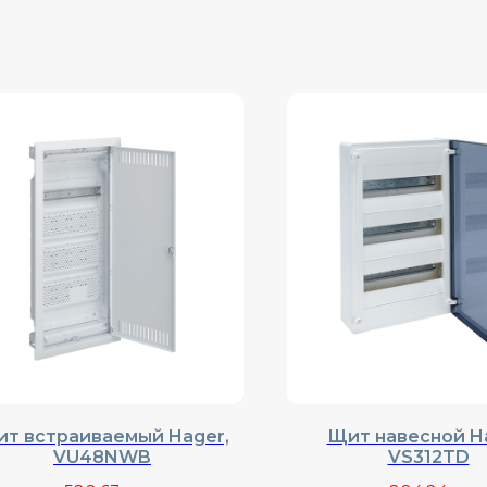
т встраиваемый Hager,
Щит навесной H
VU48NWB
VS312TD