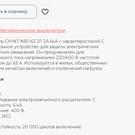
ь в корзину
Автоматические выключатели
_______________
ь CHINT NB1-63 2P 2А 6кА с характеристикой C
ульное устройство для защиты электрических
отких замыканий. Он предназначен для
нного тока напряжением 220/400 В частотой
ом до 63 А. Используется в жилых, общественных
я нечастых включений и отключений нагрузок.
ки
.
тывания электромагнитного расцепителя: C.
сть: 6 кА.
ние: 400 В.
(AC).
тойкость: 20 000 циклов включения/