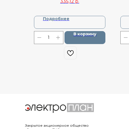
335,12
р.
Подробнее
зину
В корзину
Закрытое акционерное общество