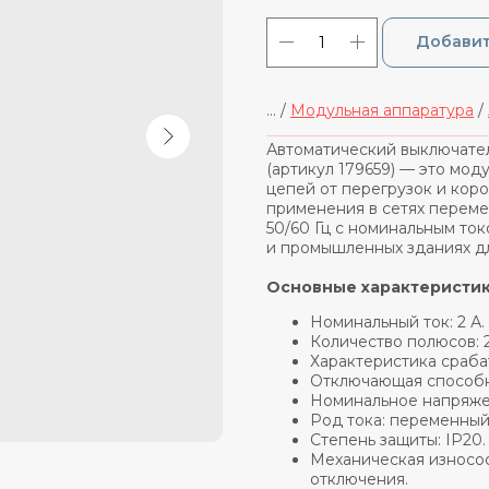
Добавит
... /
Модульная аппаратура
/
_____________________________
Автоматический выключател
(артикул 179659) — это мод
цепей от перегрузок и кор
применения в сетях переме
50/60 Гц с номинальным ток
и промышленных зданиях дл
Основные характеристи
Номинальный ток: 2 А.
Количество полюсов: 2
Характеристика сраба
Отключающая способно
Номинальное напряже
Род тока: переменный 
Степень защиты: IP20.
Механическая износос
отключения.