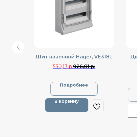
Elektro
Щит навесной Hager, VE318L
Щи
-00
550,13
р.
926,81
р.
Подробнее
В корзину
зину