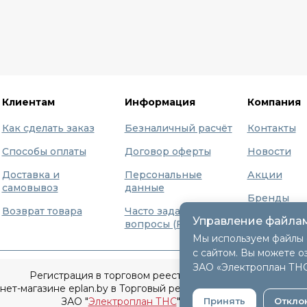
Клиентам
Информация
Компания
Как сделать заказ
Безналичный расчёт
Контакты
Способы оплаты
Договор оферты
Новости
Доставка и
Персональные
Акции
самовывоз
данные
Бренды
Возврат товара
Часто задаваемые
Управление файлам
О нас
вопросы (FAQ)
Мы используем файлы 
с сайтом. Вы можете о
ЗАО «Электроплан ТН
Регистрация в торговом реестре 9 декабря 2015г.
т-магазине eplan.by в Торговый реестр Республики Беларусь
Принять
Откло
ЗАО "
Электроплан ТНС
" © 2005-2026.