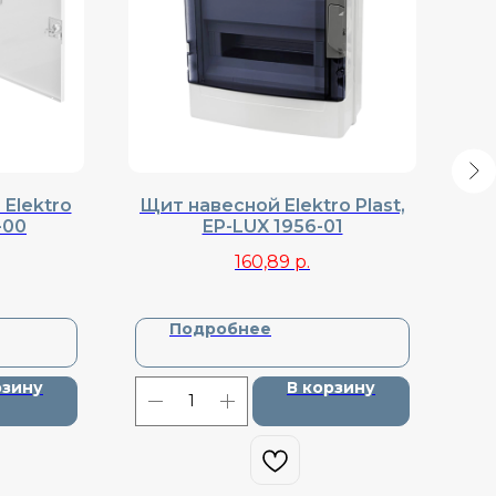
Elektro
Щит навесной Elektro Plast,
Щи
-00
EP-LUX 1956-01
Pl
160,89
р.
Подробнее
рзину
В корзину