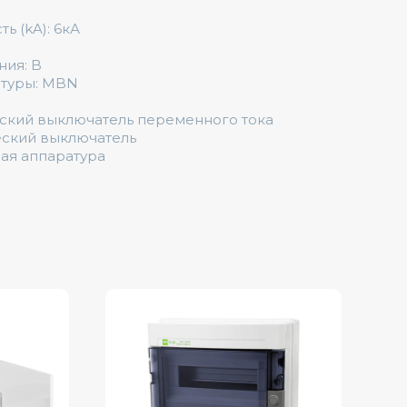
 (kA): 6кА
ния: B
атуры: MBN
еский выключатель переменного тока
еский выключатель
ная аппаратура