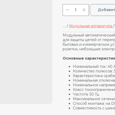
Добавит
.... /
Модульная аппаратура
_____________________________
Модульный автоматический
для защиты цепей от перег
бытовых и коммерческих ус
розетки, небольшие электр
Основные характеристи
Номинальный ток: 40 А
Количество полюсов: 3
Характеристика срабат
Номинальная отключаю
Номинальное напряжен
Класс токоограничения
Частота: 50 Гц.
Максимальное сечение
Способ монтажа: на DI
Совместимость с шина