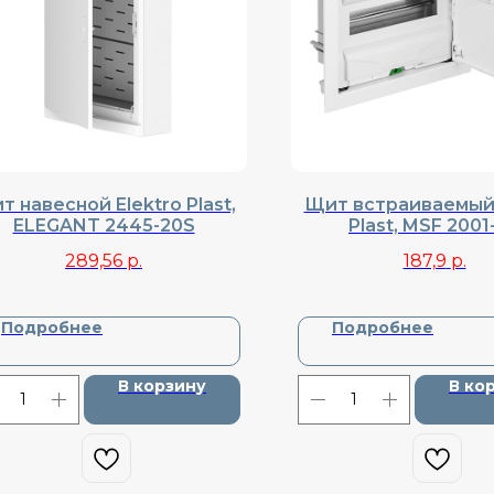
т навесной Elektro Plast,
Щит встраиваемый 
ELEGANT 2445-20S
Plast, MSF 2001
289,56
р.
187,9
р.
Подробнее
Подробнее
В корзину
В ко