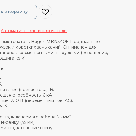
ь в корзину
/
Автоматические выключатели
_______________
 выключатель Hager, MBN340E Предназначен
рузок и коротких замыканий. Оптимален для
тановок со смешанными нагрузками (освещение,
одвигатели)
ки
.
.
ывания (кривая тока): B.
щая способность: 6 кА
ие: 230 В (переменный ток, AC).
: 3.
 подключаемого кабеля: 25 мм².
N-рейку (35 мм).
ми: подключение снизу.