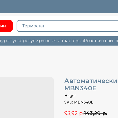
зин
тура
Пускорегулирующая аппаратура
Розетки и вык
Автоматически
MBN340E
Hager
SKU:
MBN340E
93,92
р.
143,29
р.