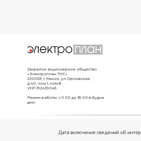
Закрытое акционерное общество
«Электроплан ТНС».
220053, г.Минск, ул.Орловская,
д.40, пом.1, ком.8.
УНП 192439045
Режим работы: с 9.00 до 18.00 в будни
дни.
Дата включения сведений об интерне