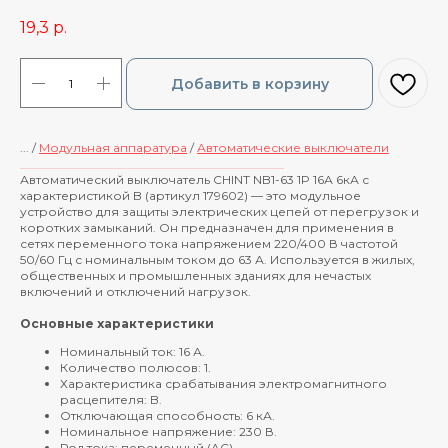
19,3
р.
Добавить в корзину
... /
Модульная аппаратура
/
Автоматические выключатели
____________________________________________
Автоматический выключатель CHINT NB1-63 1P 16А 6кА с
характеристикой B (артикул 179602) — это модульное
устройство для защиты электрических цепей от перегрузок и
коротких замыканий. Он предназначен для применения в
сетях переменного тока напряжением 220/400 В частотой
50/60 Гц с номинальным током до 63 А. Используется в жилых,
общественных и промышленных зданиях для нечастых
включений и отключений нагрузок.
Основные характеристики
Номинальный ток: 16 А.
Количество полюсов: 1.
Характеристика срабатывания электромагнитного
расцепителя: B.
Отключающая способность: 6 кА.
Номинальное напряжение: 230 В.
Род тока: переменный (AC).