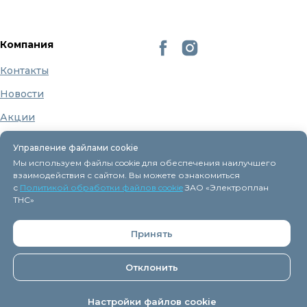
Компания
Контакты
Новости
Акции
Бренды
Управление файлами cookie
О нас
Мы используем файлы cookie для обеспечения наилучшего
взаимодействия с сайтом. Вы можете ознакомиться
с
Политикой обработки файлов cookie
ЗАО «Электроплан
ТНС»
Регистрация в торговом реестре 9 декабря 2015г.
Принять
Дата включения сведений об интернет-магазине
eplan.by в Торговый реестр Республики Беларусь -
11.04.2018, № регистрации 41254.
Отклонить
ЗАО "
Электроплан ТНС
" © 2005-2026.
Настройки файлов cookie