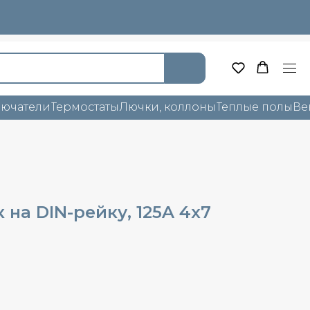
лючатели
Термостаты
Лючки, коллоны
Теплые полы
Ве
на DIN-рейку, 125A 4х7