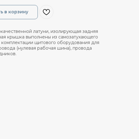
ь в корзину
качественной латуни, изолирующая задняя
ная крышка выполнены из самозатухающего
и комплектации щитового оборудования для
овода (нулевая рабочая шина), провода
дников.