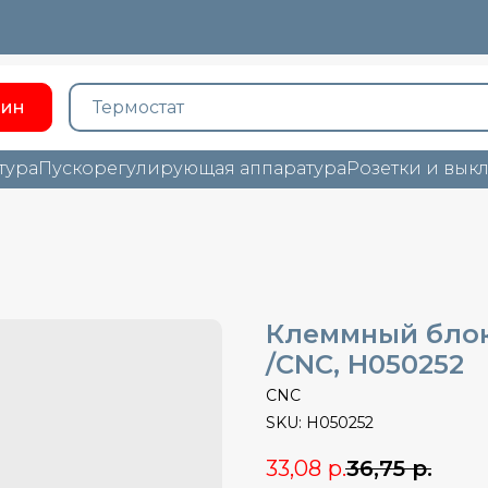
зин
тура
Пускорегулирующая аппаратура
Розетки и вык
Клеммный блок 
/CNC, H050252
CNC
SKU:
H050252
33,08
р.
36,75
р.