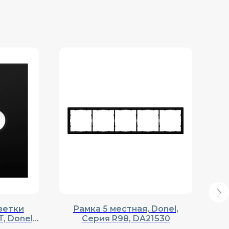
зетки
Рамка 5 местная, Donel,
Н
, Donel,
Cерия R98, DA21530
вы
8930
R9