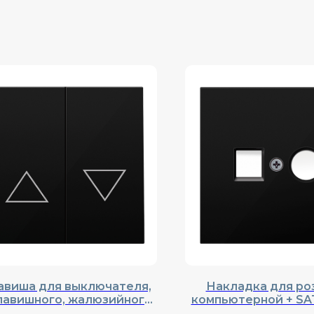
авиша для выключателя,
Накладка для ро
лавишного, жалюзийного,
компьютерной + SAT
nel, Cерия R98, DA29430
Cерия R98, DA8